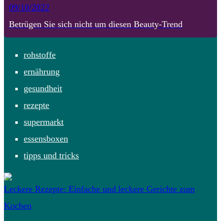
09/10/2022
Betrügen Sie sich nicht um diesen Beauty-Trend
rohstoffe
ernährung
gesundheit
rezepte
supermarkt
essensboxen
tipps und tricks
Leckere Rezepte: Einfache und leckere Gerichte zum
Kochen