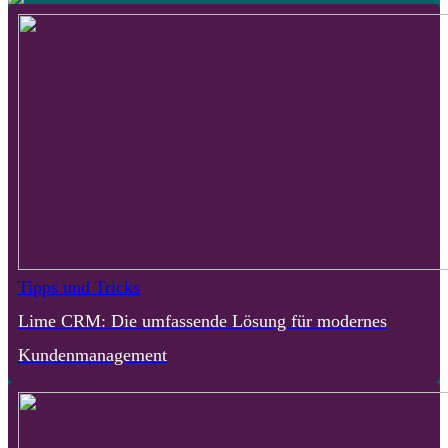
Tipps und Tricks
Lime CRM: Die umfassende Lösung für modernes
Kundenmanagement