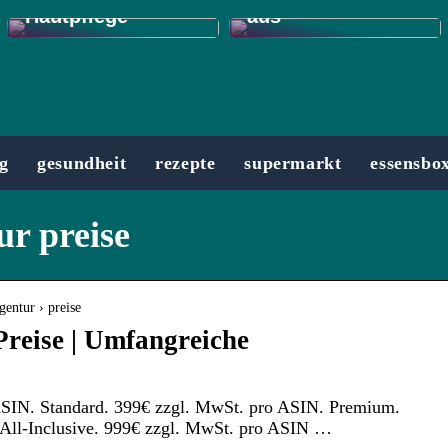
Hautpflege
aus
g
gesundheit
rezepte
supermarkt
essensbo
r preise
gentur › preise
reise | Umfangreiche
ASIN. Standard. 399€ zzgl. MwSt. pro ASIN. Premium.
All-Inclusive. 999€ zzgl. MwSt. pro ASIN …