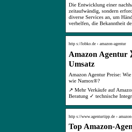
Die Entwicklung einer nachha
zeitaufwändig, sondern erfo
diverse Services an, um Händ
verhelfen, die Bekanntheit d
http s://lobko.de › amazon-agentur
Amazon Agentur 
Umsatz
Amazon Agentur Preise: Wie 
wie Namox®?
↗️ Mehr Verkäufe auf Amazo
Beratung ✓ technische Inte
http s://www.agenturtipp.de › amazon
Top Amazon-Agent