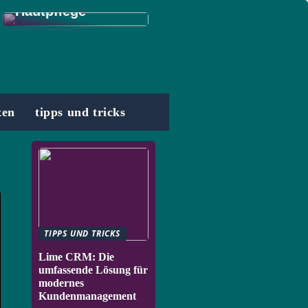
Hautpflege
xen
tipps und tricks
TIPPS UND TRICKS
Lime CRM: Die
umfassende Lösung für
modernes
Kundenmanagement