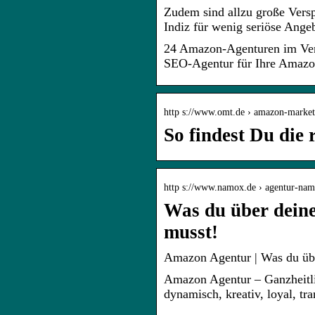
Zudem sind allzu große Versp
Indiz für wenig seriöse Ang
24 Amazon-Agenturen im Ver
SEO-Agentur für Ihre Amazo
http s://www.omt.de › amazon-marke
So findest Du die
http s://www.namox.de › agentur-na
Was du über deine
musst!
Amazon Agentur | Was du übe
Amazon Agentur – Ganzheitl
dynamisch, kreativ, loyal, tr