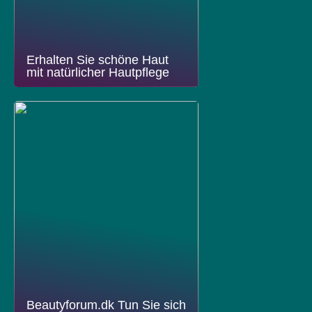
Erhalten Sie schöne Haut
mit natürlicher Hautpflege
Beautyforum.dk Tun Sie sich