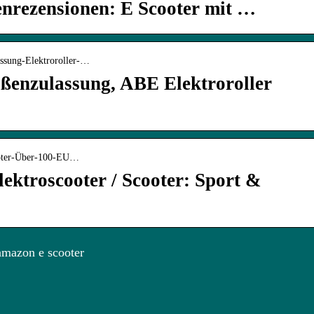
rezensionen: E Scooter mit …
assung-Elektroroller-…
aßenzulassung, ABE Elektroroller
ooter-Über-100-EU…
ektroscooter / Scooter: Sport &
amazon e scooter