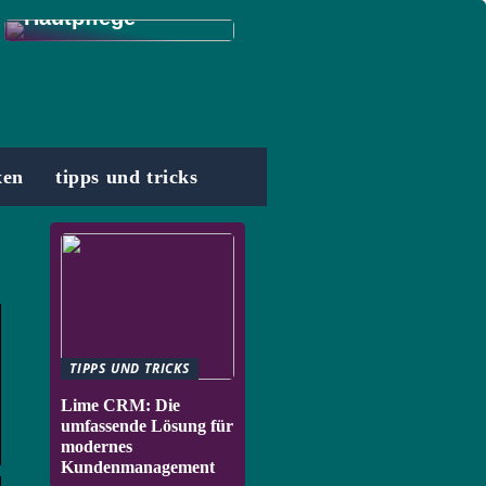
Hautpflege
xen
tipps und tricks
TIPPS UND TRICKS
Lime CRM: Die
umfassende Lösung für
modernes
Kundenmanagement