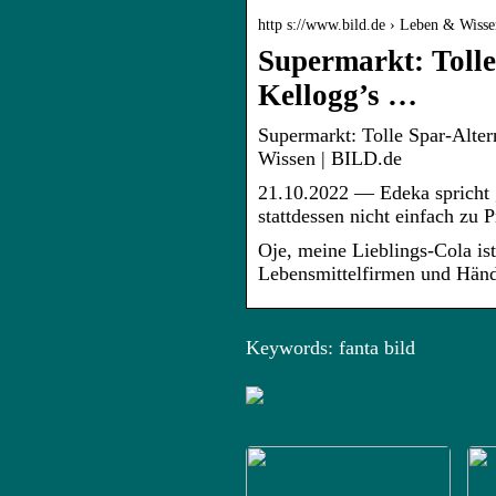
http s://www.bild.de › Leben & Wisse
Supermarkt: Tolle
Kellogg’s …
Supermarkt: Tolle Spar-Alter
Wissen | BILD.de
21.10.2022 — Edeka spricht
stattdessen nicht einfach z
Oje, meine Lieblings-Cola is
Lebensmittelfirmen und Händl
Keywords: fanta bild