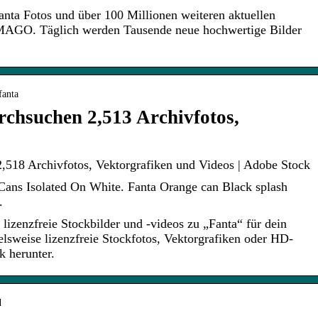
nta Fotos und über 100 Millionen weiteren aktuellen
IMAGO. Täglich werden Tausende neue hochwertige Bilder
fanta
rchsuchen 2,513 Archivfotos,
,518 Archivfotos, Vektorgrafiken und Videos | Adobe Stock
Cans Isolated On White. Fanta Orange can Black splash
.
izenzfreie Stockbilder und -videos zu „Fanta“ für dein
elsweise lizenzfreie Stockfotos, Vektorgrafiken oder HD-
k herunter.
d