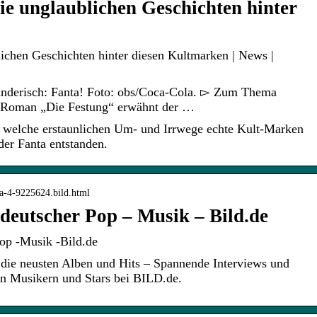
e unglaublichen Geschichten hinter
ichen Geschichten hinter diesen Kultmarken | News |
inderisch: Fanta! Foto: obs/Coca-Cola. ▻ Zum Thema
s-Roman „Die Festung“ erwähnt der …
 welche erstaunlichen Um- und Irrwege echte Kult-Marken
der Fanta entstanden.
ta-4-9225624.bild.html
 deutscher Pop – Musik – Bild.de
Pop -Musik -Bild.de
die neusten Alben und Hits – Spannende Interviews und
en Musikern und Stars bei BILD.de.