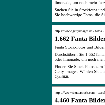
limonade, um noch mehr fasz
Suchen Sie in Stockfotos und
Sie hochwertige Fotos, die S
http s://www.gettyimages.de › fotos › 
1.662 Fanta Bilde
Fanta Stock-Fotos und Bilder
Durchstöbern Sie 1.662 fanta
oder limonade, um noch mehr 
Finden Sie Stock-Fotos zum 
Getty Images. Wählen Sie aus
Qualität.
http s://www.shutterstock.com › search
4.460 Fanta Bilde