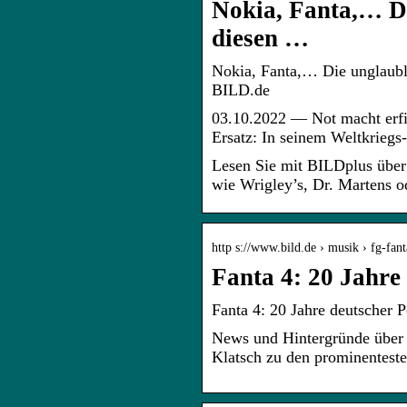
Nokia, Fanta,… Di
diesen …
Nokia, Fanta,… Die unglaubl
BILD.de
03.10.2022 — Not macht erf
Ersatz: In seinem Weltkrieg
Lesen Sie mit BILDplus über
wie Wrigley’s, Dr. Martens o
http s://www.bild.de › musik › fg-fan
Fanta 4: 20 Jahre
Fanta 4: 20 Jahre deutscher 
News und Hintergründe über 
Klatsch zu den prominentest