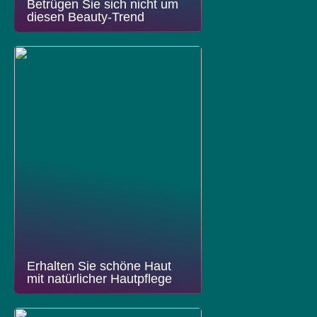
Betrügen Sie sich nicht um
diesen Beauty-Trend
Erhalten Sie schöne Haut
mit natürlicher Hautpflege