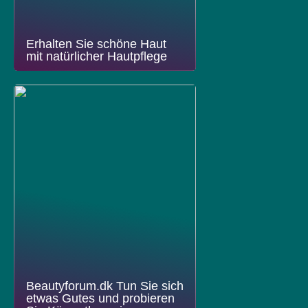
Erhalten Sie schöne Haut
mit natürlicher Hautpflege
Beautyforum.dk Tun Sie sich
etwas Gutes und probieren