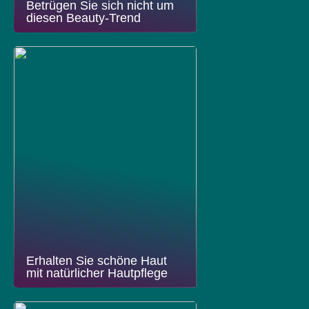
Betrügen Sie sich nicht um
diesen Beauty-Trend
Erhalten Sie schöne Haut
mit natürlicher Hautpflege