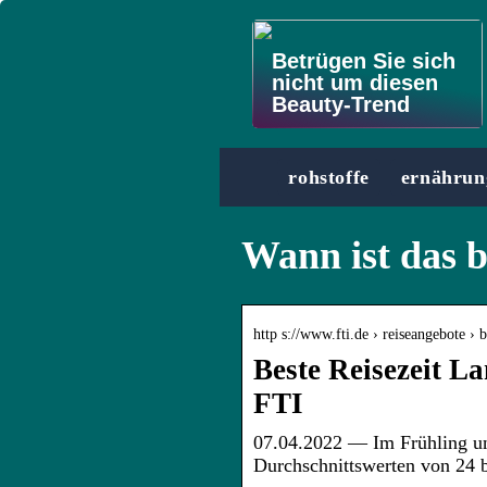
Betrügen Sie sich
nicht um diesen
Beauty-Trend
rohstoffe
ernährun
Wann ist das b
http s://www.fti.de › reiseangebote › b
Beste Reisezeit L
FTI
07.04.2022 — Im Frühling un
Durchschnittswerten von 24 b