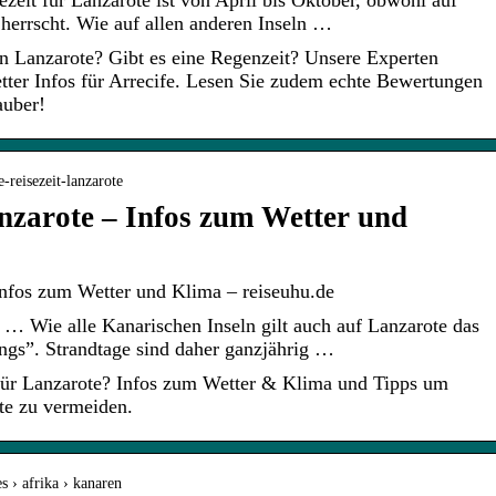
zeit für Lanzarote ist von April bis Oktober, obwohl auf
 herrscht. Wie auf allen anderen Inseln …
 in Lanzarote? Gibt es eine Regenzeit? Unsere Experten
tter Infos für Arrecife. Lesen Sie zudem echte Bewertungen
auber!
e-reisezeit-lanzarote
anzarote – Infos zum Wetter und
Infos zum Wetter und Klima – reiseuhu.de
e … Wie alle Kanarischen Inseln gilt auch auf Lanzarote das
ngs”. Strandtage sind daher ganzjährig …
 für Lanzarote? Infos zum Wetter & Klima und Tipps um
te zu vermeiden.
s › afrika › kanaren