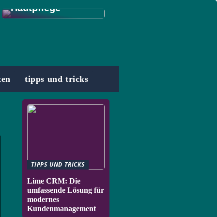
Hautpflege
xen
tipps und tricks
TIPPS UND TRICKS
Lime CRM: Die
umfassende Lösung für
modernes
Kundenmanagement