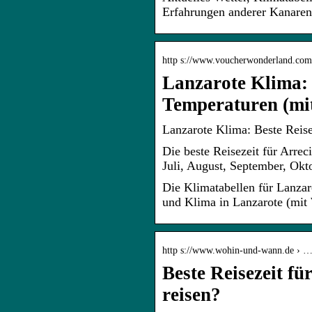
Erfahrungen anderer Kanaren-
http s://www.voucherwonderland.com 
Lanzarote Klima: B
Temperaturen (mi
Lanzarote Klima: Beste Reise
Die beste Reisezeit für Arrec
Juli, August, September, O
Die Klimatabellen für Lanzar
und Klima in Lanzarote (mit
http s://www.wohin-und-wann.de › … 
Beste Reisezeit fü
reisen?