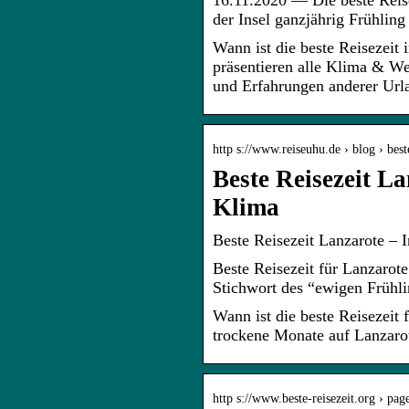
16.11.2020 — Die beste Reise
der Insel ganzjährig Frühling
Wann ist die beste Reisezeit
präsentieren alle Klima & We
und Erfahrungen anderer Url
http s://www.reiseuhu.de › blog › best
Beste Reisezeit L
Klima
Beste Reisezeit Lanzarote – 
Beste Reisezeit für Lanzarot
Stichwort des “ewigen Frühli
Wann ist die beste Reisezeit
trockene Monate auf Lanzaro
http s://www.beste-reisezeit.org › page