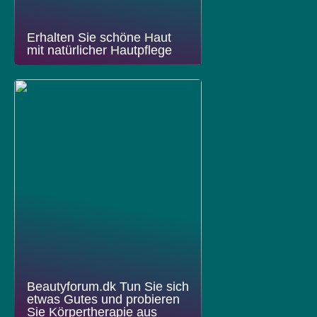
Erhalten Sie schöne Haut
mit natürlicher Hautpflege
Beautyforum.dk Tun Sie sich
etwas Gutes und probieren
Sie Körpertherapie aus