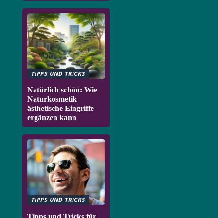
TIPPS UND TRICKS
Natürlich schön: Wie
Naturkosmetik
ästhetische Eingriffe
ergänzen kann
TIPPS UND TRICKS
Tipps und Tricks für