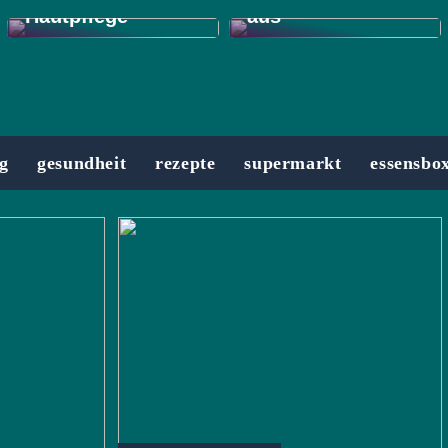
Hautpflege
aus
g
gesundheit
rezepte
supermarkt
essensbo