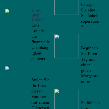
n
Erwägen
Sie eine
TIPPS
UND
Schönheit
TRICKS
soperation
Eine
?
Lotterie,
die
17/08/20
22
finanzielle
Unabhäng
Beginnen
igkeit
Sie Ihren
anbietet
Tag mit
einer
25/10/20
guten
22
Morgenro
Stylen Sie
utine
Ihr Haar
diesen
05/08/20
22
Sommer
mit einem
So bleiben
Glätteisen
Ihre