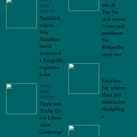
TIPPS
um.dk
UND
TRICKS
Tun Sie
Natürlich
sich etwas
schön:
Gutes und
Wie
probieren
Naturkos
Sie
metik
Körperthe
ästhetisch
rapie aus
e Eingriffe
ergänzen
10/09/20
22
kann
Erhalten
TIPPS
Sie schöne
UND
Haut mit
TRICKS
natürlicher
Tipps und
Hautpfleg
Tricks für
e
ein Leben
ohne
06/09/20
Geldsorge
22