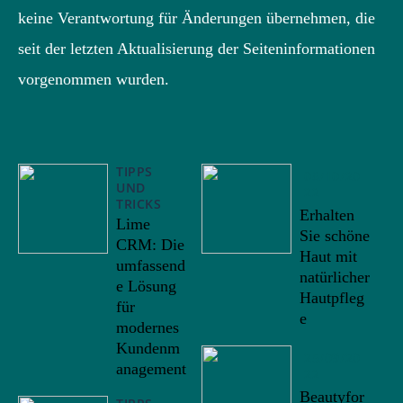
keine Verantwortung für Änderungen übernehmen, die
seit der letzten Aktualisierung der Seiteninformationen
vorgenommen wurden.
TIPPS
08/10/20
UND
22
TRICKS
Erhalten
Lime
Sie schöne
CRM: Die
Haut mit
umfassend
natürlicher
e Lösung
Hautpfleg
für
e
modernes
Kundenm
25/09/20
anagement
22
Beautyfor