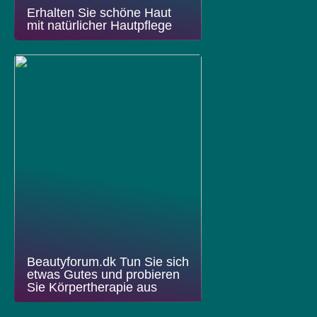
Erhalten Sie schöne Haut
mit natürlicher Hautpflege
Beautyforum.dk Tun Sie sich
etwas Gutes und probieren
Sie Körpertherapie aus