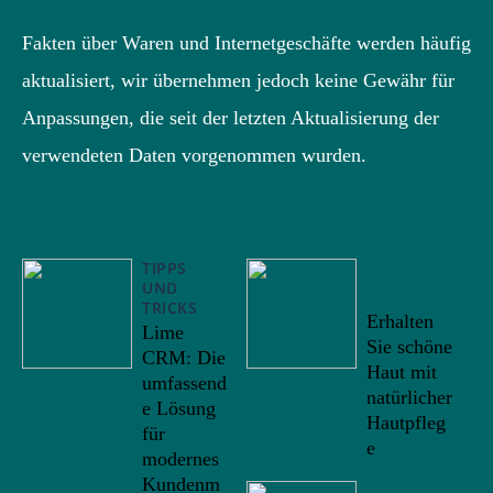
Fakten über Waren und Internetgeschäfte werden häufig
aktualisiert, wir übernehmen jedoch keine Gewähr für
Anpassungen, die seit der letzten Aktualisierung der
verwendeten Daten vorgenommen wurden.
TIPPS
08/10/20
UND
22
TRICKS
Erhalten
Lime
Sie schöne
CRM: Die
Haut mit
umfassend
natürlicher
e Lösung
Hautpfleg
für
e
modernes
Kundenm