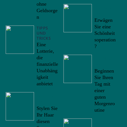
ohne
06/09/20
Geldsorge
22
n
Erwägen
Sie eine
TIPPS
UND
Schönheit
TRICKS
soperation
Eine
?
Lotterie,
die
17/08/20
22
finanzielle
Unabhäng
Beginnen
igkeit
Sie Ihren
anbietet
Tag mit
einer
25/10/20
guten
22
Morgenro
Stylen Sie
utine
Ihr Haar
diesen
05/08/20