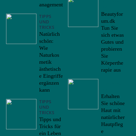
25/09/20
anagement
22
Beautyfor
TIPPS
um.dk
UND
TRICKS
Tun Sie
Natürlich
sich etwas
schön:
Gutes und
Wie
probieren
Naturkos
Sie
metik
Körperthe
ästhetisch
rapie aus
e Eingriffe
ergänzen
10/09/20
22
kann
Erhalten
TIPPS
Sie schöne
UND
Haut mit
TRICKS
natürlicher
Tipps und
Hautpfleg
Tricks für
e
ein Leben